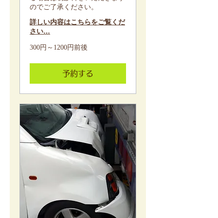
のでご了承ください。
詳しい内容はこちらをご覧くだ
さい…
300
300円～1200円前後
円
～
1200
円
予約する
前
後