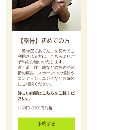
【整骨】初めての方
「整骨院てあてん」を初めてご
利用される方は、こちらよりご
予約をお願いいたします。
首・肩・腰・膝などの筋肉や関
節の痛み、スポーツ中の怪我や
コンディショニングなどお気軽
にご相談ください。
詳しい内容はこちらをご覧くだ
さい…
1160
1160円~2260円前後
円
~2260
円
前
予約する
後