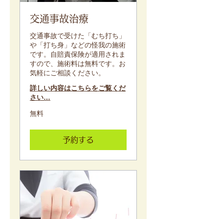
交通事故治療
交通事故で受けた「むち打ち」
や「打ち身」などの怪我の施術
です。自賠責保険が適用されま
すので、施術料は無料です。お
気軽にご相談ください。
詳しい内容はこちらをご覧くだ
さい…
無
無料
料
予約する