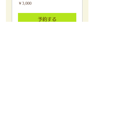
3,000
￥3,000
円
予約する
ヘッドマッサージ
詳しい内容はこちらをご覧くだ