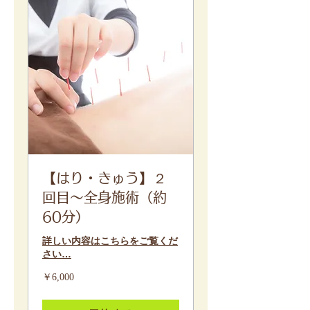
【はり・きゅう】２
回目～全身施術（約
60分）
詳しい内容はこちらをご覧くだ
さい…
6,000
￥6,000
円