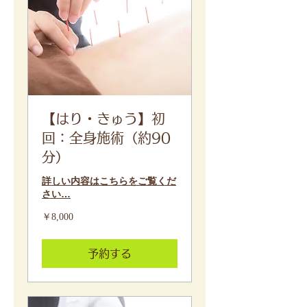
【はり・きゅう】初
回：全身施術（約90
分）
詳しい内容はこちらをご覧くだ
さい…
8,000
￥8,000
円
予約する