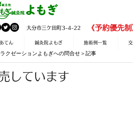
よもぎ
✆097-560-2
鍼灸院
​《予約優先制
​大分市三ケ田町3-4-22
あてん
鍼灸院よもぎ
施術例一覧
交
灸リラクゼーションよもぎへの問合せ＞記事
売しています