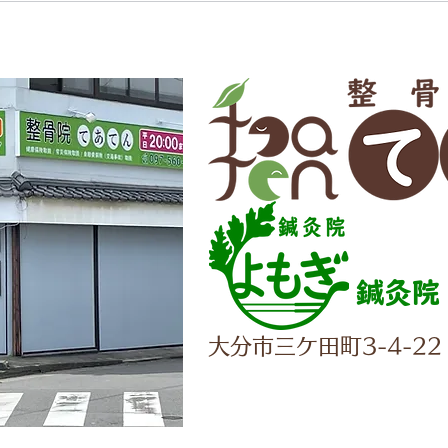
鍼灸院
大分市三ケ田町3-4-22
✆097-5