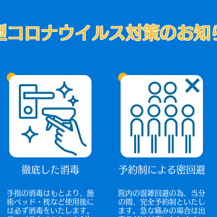
型コロナウイルス対策のお知
徹底した消毒
予約制による密回避
手指の消毒はもとより、施
院内の混雑回避の為、当分
術ベッド・枕など使用後に
の間、完全予約制といたし
は必ず消毒をいたします。
ます。急な痛みの場合は出