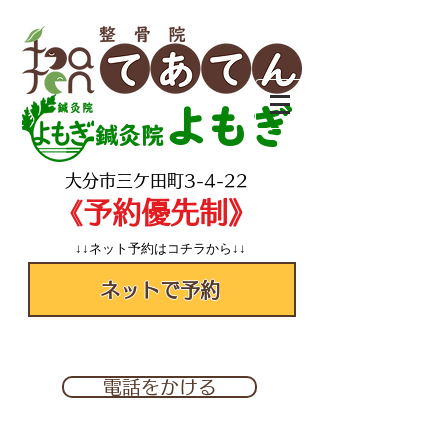
よもぎ
鍼灸院
​大分市三ケ田町3-4-22
​《予約優先制》
↓↓ネット予約はコチラから↓↓
ネットで予約
✆097-560-2277
電話をかける