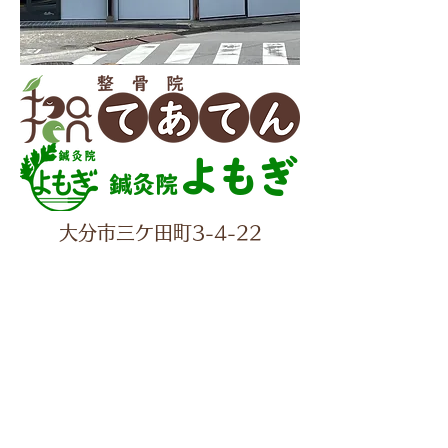
よもぎ
鍼灸院
大分市三ケ田町3-4-22
✆097-560-2277