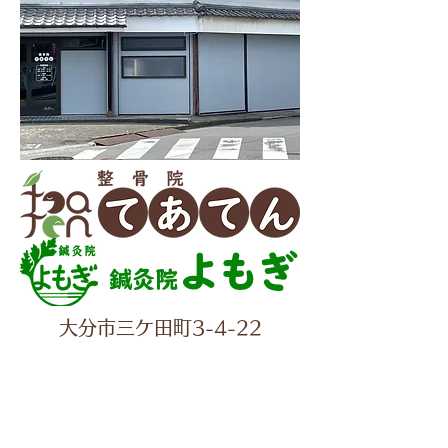
よもぎ
鍼灸院
大分市三ケ田町3-4-22
✆097-560-2277