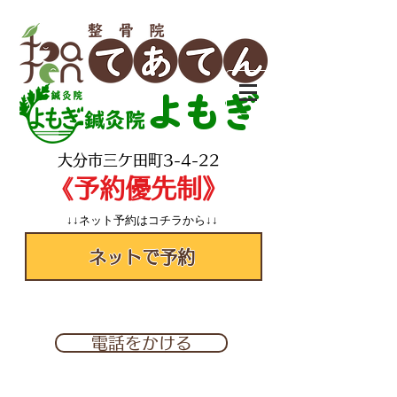
よもぎ
鍼灸院
​大分市三ケ田町3-4-22
​《予約優先制》
↓↓ネット予約はコチラから↓↓
ネットで予約
✆097-560-2277
電話をかける