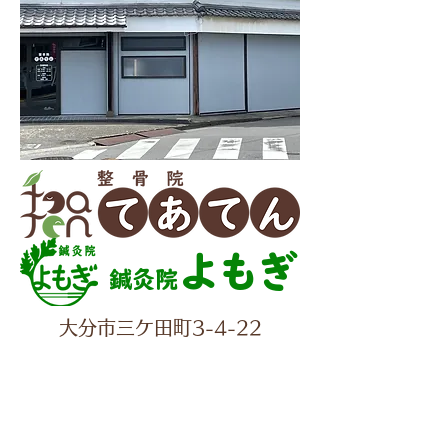
よもぎ
鍼灸院
大分市三ケ田町3-4-22
✆097-560-2277