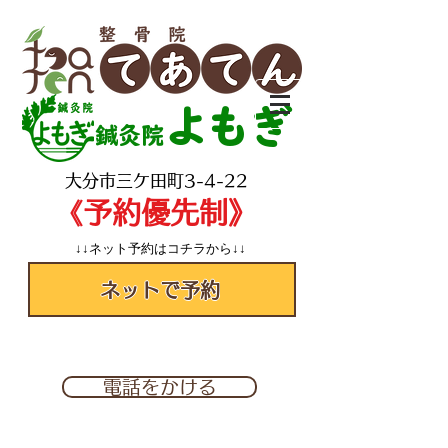
よもぎ
鍼灸院
​大分市三ケ田町3-4-22
​《予約優先制》
↓↓ネット予約はコチラから↓↓
ネットで予約
✆097-560-2277
電話をかける