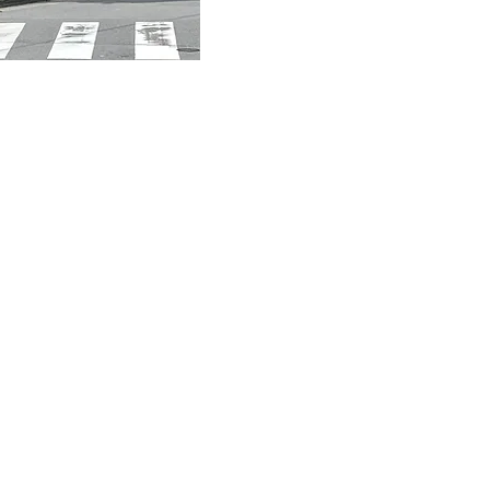
✆097-5