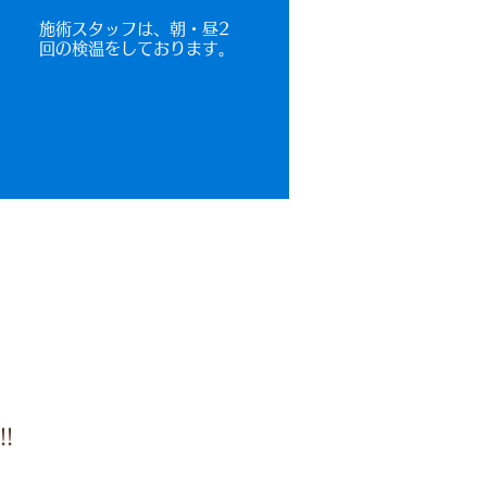
​施術スタッフは、朝・昼2
回の検温をしております。
!