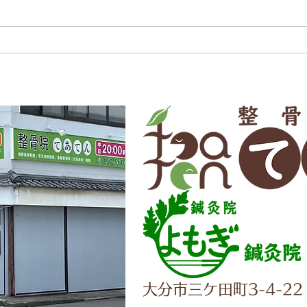
鍼灸院
大分市三ケ田町3-4-22