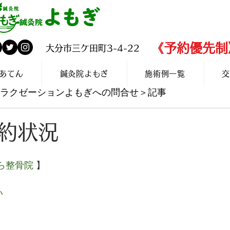
よもぎ
✆097-560-2
鍼灸院
​《予約優先制
​大分市三ケ田町3-4-22
あてん
鍼灸院よもぎ
施術例一覧
交
灸リラクゼーションよもぎへの問合せ＞記事
約状況
ら整骨院
 】
い