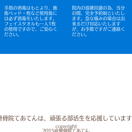
手指の消毒はもとより、施
院内の混雑回避の為、当分
術ベッド・枕など使用後に
の間、完全予約制といたし
は必ず消毒をいたします。
ます。急な痛みの場合は出
フェイスタオルも一人1枚
来るだけ対応いたします
の使用ですので、ご安心く
が、お手数ですがご連絡く
ださい。
ださい。
整骨院てあてんは、頑張る部活生を応援しています!
copyright
2015＠整骨院てあてん