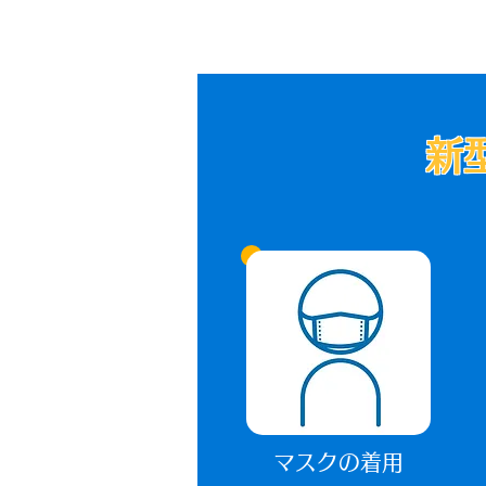
新
マスクの着用