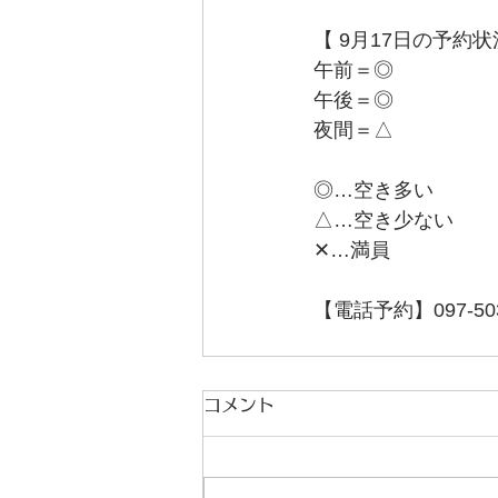
【 9月17日の予約状
午前＝◎
午後＝◎
夜間＝△
◎…空き多い
△…空き少ない
✕…満員
【電話予約】097-503
コメント