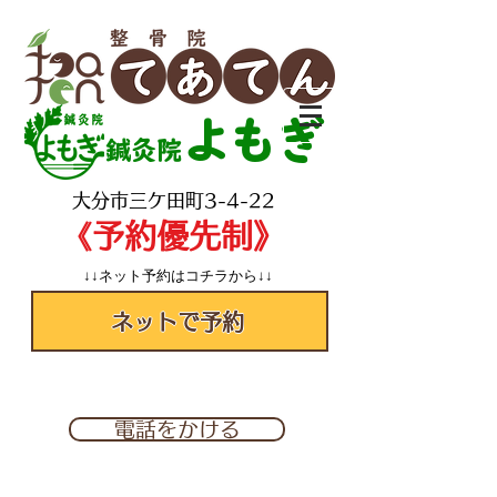
よもぎ
鍼灸院
​大分市三ケ田町3-4-22
​《予約優先制》
↓↓ネット予約はコチラから↓↓
ネットで予約
✆097-560-2277
電話をかける