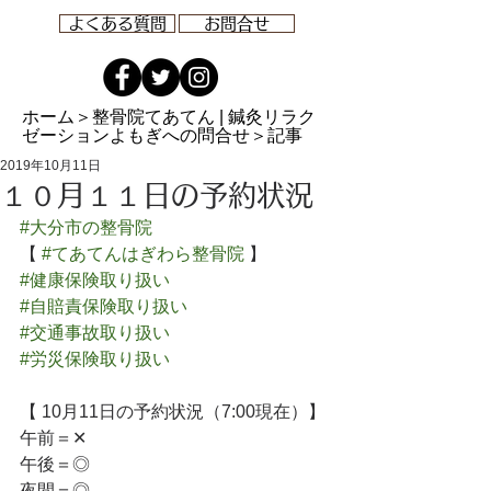
よくある質問
お問合せ
ホーム
＞整骨院てあてん | 鍼灸リラク
ゼーションよもぎへの問合せ＞記事
2019年10月11日
１０月１１日の予約状況
#大分市の整骨院
【 
#てあてんはぎわら整骨院
 】
#健康保険取り扱い
#自賠責保険取り扱い
#交通事故取り扱い
#労災保険取り扱い
【 10月11日の予約状況（7:00現在）】
午前＝✕
午後＝◎
夜間＝◎