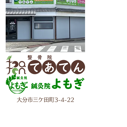
よもぎ
鍼灸院
大分市三ケ田町3-4-22
✆097-560-2277