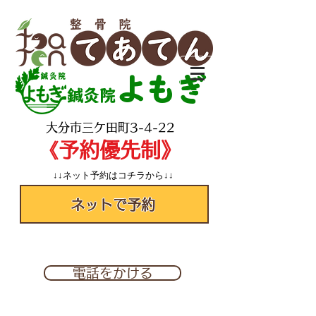
よもぎ
鍼灸院
​大分市三ケ田町3-4-22
​《予約優先制》
↓↓ネット予約はコチラから↓↓
ネットで予約
✆097-560-2277
電話をかける