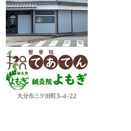
よもぎ
鍼灸院
大分市三ケ田町3-4-22
✆097-560-2277