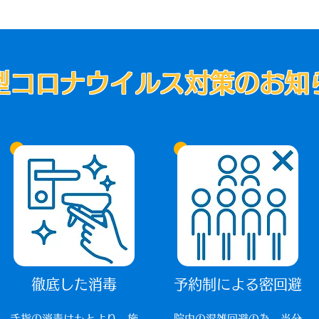
型コロナウイルス対策のお知
徹底した消毒
予約制による密回避
手指の消毒はもとより、施
院内の混雑回避の為、当分