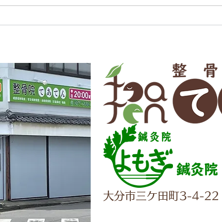
鍼灸院
大分市三ケ田町3-4-22
✆097-5