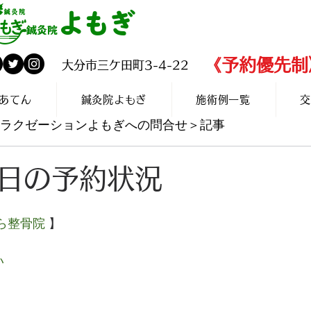
よもぎ
✆097-560-2
鍼灸院
​《予約優先制
​大分市三ケ田町3-4-22
あてん
鍼灸院よもぎ
施術例一覧
交
灸リラクゼーションよもぎへの問合せ＞記事
日の予約状況
ら整骨院
 】
い