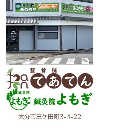
よもぎ
鍼灸院
大分市三ケ田町3-4-22
✆097-560-2277