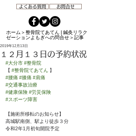
よくある質問
お問合せ
ホーム
＞整骨院てあてん | 鍼灸リラク
ゼーションよもぎへの問合せ＞記事
2019年12月13日
１２月１３日の予約状況
#大分市
#整骨院
【 
#整骨院てあてん
 】
#腰痛
#膝痛
#肩痛
#交通事故治療
#健康保険
#労災保険
#スポーツ障害
【施術所移転のお知らせ】
高城駅南側、駅より徒歩３分
令和2年1月初旬開院予定