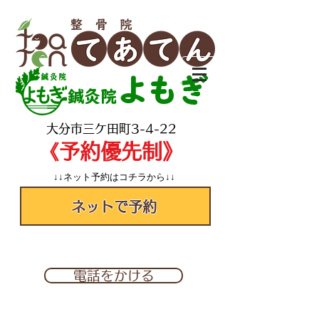
よもぎ
鍼灸院
​大分市三ケ田町3-4-22
​《予約優先制》
↓↓ネット予約はコチラから↓↓
ネットで予約
✆097-560-2277
電話をかける