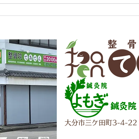
鍼灸院
大分市三ケ田町3-4-22
✆097-5