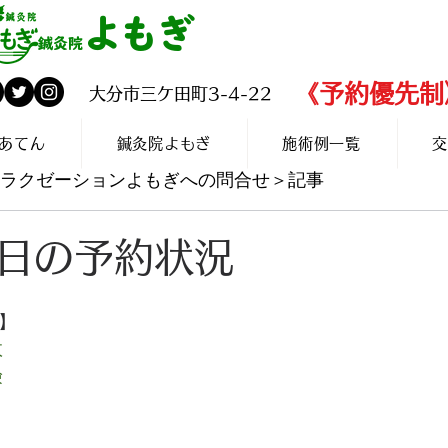
よもぎ
✆097-560-2
鍼灸院
​《予約優先制
​大分市三ケ田町3-4-22
あてん
鍼灸院よもぎ
施術例一覧
交
灸リラクゼーションよもぎへの問合せ＞記事
日の予約状況
 】
故
険