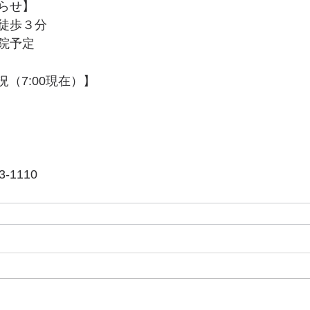
らせ】
徒歩３分
院予定
況（7:00現在）】
-1110