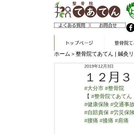
よくある質問
お問合せ
トップページ
整骨院て
ホーム
＞整骨院てあてん | 鍼
2019年12月3日
１２月３
#大分市
#整骨院
【 
#整骨院てあてん
#健康保険
#交通事
#自賠責保
#労災保
#腰痛
#膝痛
#肩痛