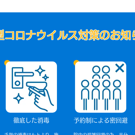
型コロナウイルス対策のお知
徹底した消毒
予約制による密回避
手指の消毒はもとより、施
院内の混雑回避の為、当分