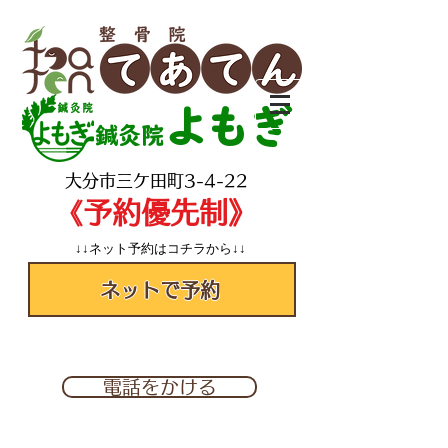
よもぎ
鍼灸院
​大分市三ケ田町3-4-22
​《予約優先制》
↓↓ネット予約はコチラから↓↓
ネットで予約
✆097-560-2277
電話をかける