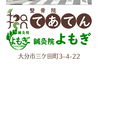
よもぎ
鍼灸院
大分市三ケ田町3-4-22
✆097-560-2277